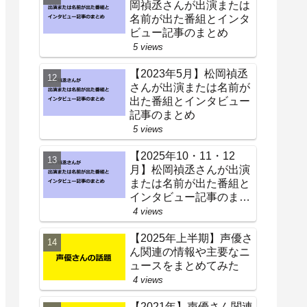
岡禎丞さんが出演または
名前が出た番組とインタ
ビュー記事のまとめ
5 views
【2023年5月】松岡禎丞
さんが出演または名前が
出た番組とインタビュー
記事のまとめ
5 views
【2025年10・11・12
月】松岡禎丞さんが出演
または名前が出た番組と
インタビュー記事のまと
め
4 views
【2025年上半期】声優さ
ん関連の情報や主要なニ
ュースをまとめてみた
4 views
【2021年】声優さん関連