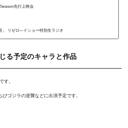
Season先行上映会
生活」 リゼロ―ドショー特別生ラジオ
演じる予定のキャラと作品
覧です。
ちびゴジラの逆襲などに出演予定です。