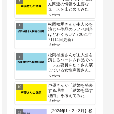
ん関連の情報や主要なニ
ュースをまとめてみた
6 views
松岡禎丞さんが主人公を
演じた作品のラノベ割合
はどれくらい?（2021年
7月11日更新）
6 views
松岡禎丞さんが主人公を
演じるハーレム作品でハ
ーレム要員をたくさん演
じている女性声優さんは
誰?
6 views
声優さんが「結婚を発表
する理由」「結婚を隠す
理由」を考えてみた
6 views
【2024年1・2・3月】松