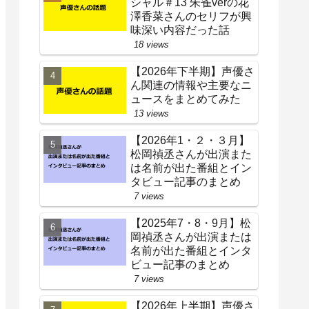
シャル＃13 朱雀verの花
澤香菜さんのセリフが興
味深い内容だった話
18 views
【2026年下半期】声優さ
ん関連の情報や主要なニ
ュースをまとめてみた
13 views
【2026年1・２・３月】
松岡禎丞さんが出演また
は名前が出た番組とイン
タビュー記事のまとめ
7 views
【2025年7・8・9月】松
岡禎丞さんが出演または
名前が出た番組とインタ
ビュー記事のまとめ
7 views
【2026年上半期】声優さ