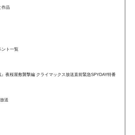
と作品
ベント一覧
戦』夜桜屋敷襲撃編 クライマックス放送直前緊急SPYDAY特番
）
生放送
目