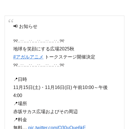
📢 お知らせ
୨୧‥∵‥‥∵‥‥∵‥‥∵‥‥∵‥୨୧
地球を笑顔にする広場2025秋
#アガルアニメ
トークステージ開催決定
୨୧‥∵‥‥∵‥‥∵‥‥∵‥‥∵‥୨୧
📍日時
11月15日(土)・11月16日(日) 午前10:00～午後
4:00
📍場所
赤坂サカス広場およびその周辺
📍料金
無料…
pic.twitter.com/O30uOue6kF