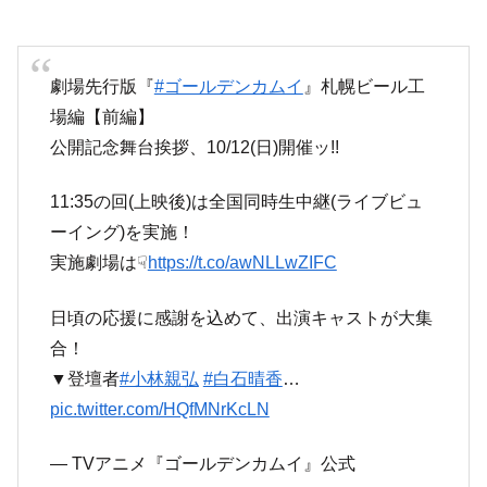
劇場先行版『
#ゴールデンカムイ
』札幌ビール工
場編【前編】
公開記念舞台挨拶、10/12(日)開催ッ!!
11:35の回(上映後)は全国同時生中継(ライブビュ
ーイング)を実施！
実施劇場は☟
https://t.co/awNLLwZIFC
日頃の応援に感謝を込めて、出演キャストが大集
合！
▼登壇者
#小林親弘
#白石晴香
…
pic.twitter.com/HQfMNrKcLN
— TVアニメ『ゴールデンカムイ』公式