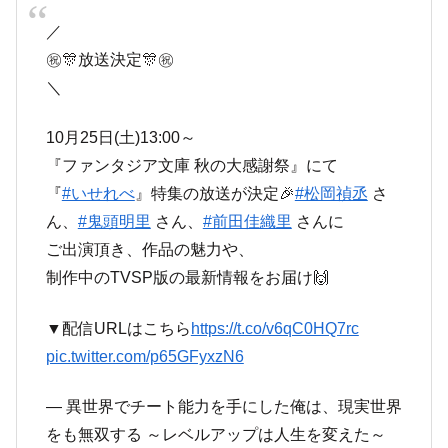
／
㊗🎊放送決定🎊㊗
＼
10月25日(土)13:00～
『ファンタジア文庫 秋の大感謝祭』にて
『
#いせれべ
』特集の放送が決定🎉
#松岡禎丞
さ
ん、
#鬼頭明里
さん、
#前田佳織里
さんに
ご出演頂き、作品の魅力や、
制作中のTVSP版の最新情報をお届け🙌
▼配信URLはこちら
https://t.co/v6qC0HQ7rc
pic.twitter.com/p65GFyxzN6
— 異世界でチート能力を手にした俺は、現実世界
をも無双する ～レベルアップは人生を変えた～