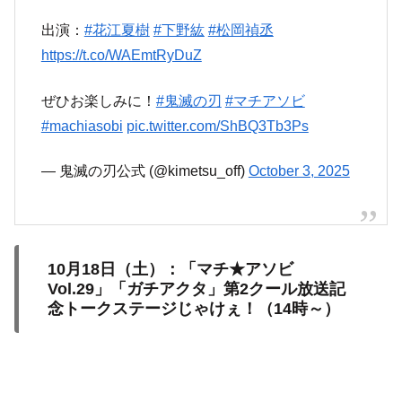
出演：
#花江夏樹
#下野紘
#松岡禎丞
https://t.co/WAEmtRyDuZ
ぜひお楽しみに！
#鬼滅の刃
#マチアソビ
#machiasobi
pic.twitter.com/ShBQ3Tb3Ps
— 鬼滅の刃公式 (@kimetsu_off)
October 3, 2025
10月18日（土）：「マチ★アソビ
Vol.29」「ガチアクタ」第2クール放送記
念トークステージじゃけぇ！（14時～）