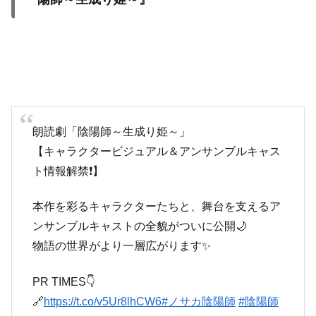
朗読劇「陰陽師～生成り姫～」
【キャラクタービジュアル＆アンサンブルキャス
ト情報解禁❗️】
本作を彩るキャラクターたちと、舞台を支えるア
ンサンブルキャストの全貌がついに公開🌙
物語の世界がより一層広がります✨
PR TIMES👇
🔗
https://t.co/v5Ur8lhCW6
#ノサカ陰陽師
#陰陽師