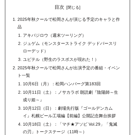
目次
2025年秋クールで松岡さんが演じる予定のキャラと作
品
アキバジロウ（週末ツーリング）
ジュゲム（モンスターストライク デッドバースリ
ローデッド）
ユピテル（野生のラスボスが現れた！）
2025年秋クールで松岡さんが出演予定の番組・イベン
ト一覧
10月6日（月）：松岡ハンバーグ第183回
10月11日（土）：ノサカラボ 朗読劇『陰陽師～生
成り姫～』
10月12日（日）：劇場先行版『ゴールデンカム
イ』札幌ビール工場編【前編】公開記念舞台挨拶
10月18日（土）：「マチ★アソビ Vol.29」「鬼滅
の刃」トークステージ（11時～）