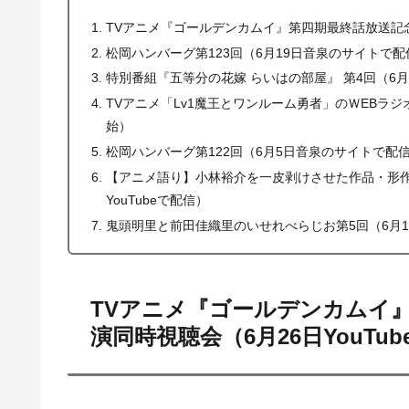
TVアニメ『ゴールデンカムイ』第四期最終話放送記念！
松岡ハンバーグ第123回（6月19日音泉のサイトで
特別番組『五等分の花嫁 らいはの部屋』 第4回（6月1
TVアニメ「Lv1魔王とワンルーム勇者」のＷEBラジオ
始）
松岡ハンバーグ第122回（6月5日音泉のサイトで配
【アニメ語り】小林裕介を一皮剥けさせた作品・形作
YouTubeで配信）
鬼頭明里と前田佳織里のいせれべらじお第5回（6月1日
TVアニメ『ゴールデンカムイ
演同時視聴会（6月26日YouTu