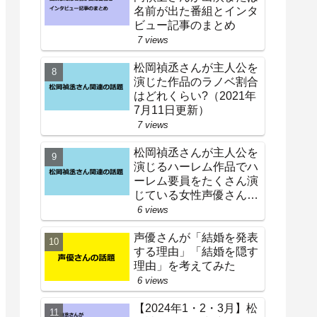
名前が出た番組とインタ
ビュー記事のまとめ
7 views
松岡禎丞さんが主人公を
演じた作品のラノベ割合
はどれくらい?（2021年
7月11日更新）
7 views
松岡禎丞さんが主人公を
演じるハーレム作品でハ
ーレム要員をたくさん演
じている女性声優さんは
誰?
6 views
声優さんが「結婚を発表
する理由」「結婚を隠す
理由」を考えてみた
6 views
【2024年1・2・3月】松