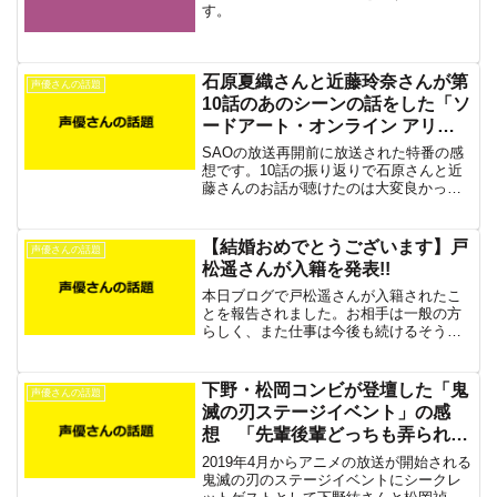
す。
石原夏織さんと近藤玲奈さんが第
声優さんの話題
10話のあのシーンの話をした「ソ
ードアート・オンライン アリシ
ゼーション」ニューイヤー特番の
SAOの放送再開前に放送された特番の感
感想
想です。10話の振り返りで石原さんと近
藤さんのお話が聴けたのは大変良かった
です。普通そういうリアクションになり
ますよね。
【結婚おめでとうございます】戸
声優さんの話題
松遥さんが入籍を発表!!
本日ブログで戸松遥さんが入籍されたこ
とを報告されました。お相手は一般の方
らしく、また仕事は今後も続けるそうで
す。ご結婚おめでとうございます。
下野・松岡コンビが登壇した「鬼
声優さんの話題
滅の刃ステージイベント」の感
想 「先輩後輩どっちも弄られ
る」
2019年4月からアニメの放送が開始される
鬼滅の刃のステージイベントにシークレ