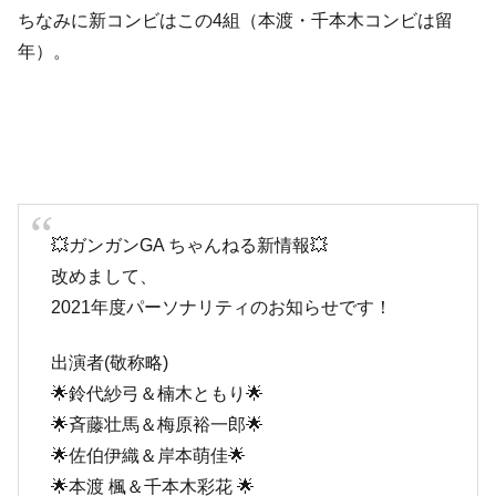
ちなみに新コンビはこの4組（本渡・千本木コンビは留
年）。
💥ガンガンGA ちゃんねる新情報💥
改めまして、
2021年度パーソナリティのお知らせです！
出演者(敬称略)
🌟鈴代紗弓＆楠木ともり🌟
🌟斉藤壮馬＆梅原裕一郎🌟
🌟佐伯伊織＆岸本萌佳🌟
🌟本渡 楓＆千本木彩花 🌟