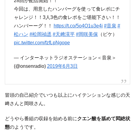
28回が配信開始！！
今回は、用意したハンバーグを使って食レポにチ
ャレンジ！！3人3色の食レポをご堪能下さい！！
ハンバーーグ！！
https://t.co/5o4O1u3e4i
#音泉
#
松ハン
#松岡禎丞
#天﨑滉平
#岡咲美保
（ピケ）
pic.twitter.com/fzfLpNgope
— インターネットラジオステーション＜音泉＞
(@onsenradio)
2019年6月3日
冒頭の自己紹介でいつも以上にハイテンションな感じの天
﨑さんと岡咲さん。
どうやら番組の収録を始める前に
クエン酸を舐めて悶絶状
態
のようです。