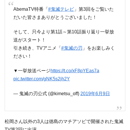
AbemaTV特番「
#鬼滅テレビ
」第3回をご覧いた
だいた皆さまありがとうございました！
そして、只今より第1話～第10話振り返り一挙放
送がスタート！
引き続き、TVアニメ「
#鬼滅の刃
」をお楽しみく
ださい！
▼一挙放送ページ
https://t.co/xF8pYEas7a
pic.twitter.com/gNK5s2jh2Y
— 鬼滅の刃公式 (@kimetsu_off)
2019年6月9日
松岡さん以外の3人は徳島のマチアソビで開催された鬼滅
TV第2回に出演。