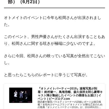
部）（6月2日）
オトメイトのイベントに今年も松岡さんが出演されまし
た。
このイベント、男性声優さんがたくさん出演することもあ
り、松岡さんに関する呟きが極端に少ないのですよ。
さらに今回、松岡さんの映っている写真が全然出てこない
し。
と思ったらこちらのレポートに辛うじて写真が。
『オトメイトパーティー2019』速報写真が到
着！ 鈴村健一、鳥海浩輔、森久保祥太郎ら豪華キ
ャスト陣が集結したイベントの模様をお届け | イ
ベント | ビーズログ.com
朗読劇や爆笑バラエティコーナーの詳細レポートは後日掲
載！女性向けゲームブランド“オトメイト”が贈る乙女のため
の祭典『オトメイトパーティー2019』が、2019年6月1