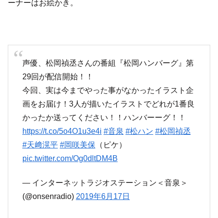
ーナーはお絵かき。
声優、松岡禎丞さんの番組『松岡ハンバーグ』第
29回が配信開始！！
今回、実は今までやった事がなかったイラスト企
画をお届け！3人が描いたイラストでどれが1番良
かったか送ってください！！ハンバーーグ！！
https://t.co/5o4O1u3e4i
#音泉
#松ハン
#松岡禎丞
#天﨑滉平
#岡咲美保
（ピケ）
pic.twitter.com/Og0dltDM4B
— インターネットラジオステーション＜音泉＞
(@onsenradio)
2019年6月17日