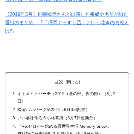
【2019年3月】松岡禎丞さんが出演した番組や名前が出た
番組のまとめ 『「眠岡ぐっすり丞」という呟きの真相と
は?』
目次
オトメイトパーティ2019（昼の部、夜の部）（6月2
日）
松岡ハンバーグ第28回（6月3日配信）
いい趣味作ろう小林幕府（6月7日更新分）
『Re:ゼロから始める異世界生活 Memory Snow』
BD&DVD発売記念 生放送特番（6月8日放送）