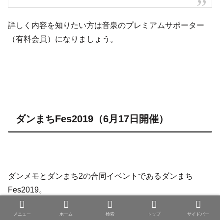
詳しく内容を知りたい方は音泉のプレミアムサポーター
（有料会員）になりましょう。
ダンまちFes2019（6月17日開催）
ダンメモとダンまち2の合同イベントであるダンまち
Fes2019。
松岡さんもこのイベントに参加されました。
メニュー
ホーム
検索
トップ
サイドバー