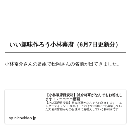
いい趣味作ろう小林幕府（6月7日更新分）
小林裕介さんの番組で松岡さんの名前が出てきました。
【小林幕府目安箱】裕介将軍がなんでもお答えし
ます！ - ニコニコ動画
【小林幕府目安箱】裕介将軍がなんでもお答えします！ エ
ンターテイメント 今回は、これまでTwitter上で募集してい
た大名の皆様からのお便りにお答えしていく特別回です。
【出演】小林裕介【小林幕府とは】裕介将軍（小林裕介）
は趣味が無く、退屈な...
sp.nicovideo.jp