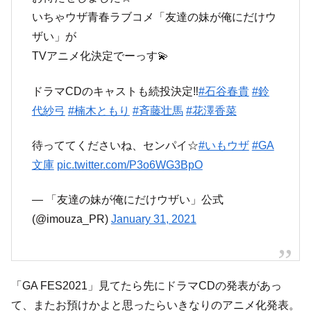
いちゃウザ青春ラブコメ「友達の妹が俺にだけウ
ザい」が
TVアニメ化決定でーっす💫
ドラマCDのキャストも続投決定‼
#石谷春貴
#鈴
代紗弓
#楠木ともり
#斉藤壮馬
#花澤香菜
待っててくださいね、センパイ☆
#いもウザ
#GA
文庫
pic.twitter.com/P3o6WG3BpO
— 「友達の妹が俺にだけウザい」公式
(@imouza_PR)
January 31, 2021
「GA FES2021」見てたら先にドラマCDの発表があっ
て、またお預けかよと思ったらいきなりのアニメ化発表。