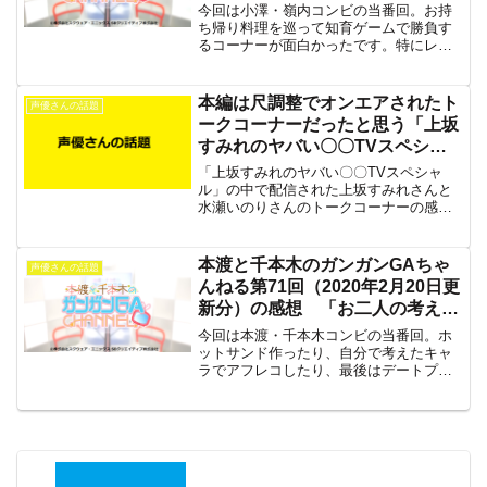
難しく奥が深い」
今回は小澤・嶺内コンビの当番回。お持
ち帰り料理を巡って知育ゲームで勝負す
るコーナーが面白かったです。特にレゴ
ブロックでお題のものをつくる勝負が。
本編は尺調整でオンエアされたト
声優さんの話題
ークコーナーだったと思う「上坂
すみれのヤバい〇〇TVスペシャ
ル」の感想
「上坂すみれのヤバい〇〇TVスペシャ
ル」の中で配信された上坂すみれさんと
水瀬いのりさんのトークコーナーの感想
です。お二人のプライベートの一端が垣
間見れて良かったです。
本渡と千本木のガンガンGAちゃ
声優さんの話題
んねる第71回（2020年2月20日更
新分）の感想 「お二人の考えた
デートプランは?」
今回は本渡・千本木コンビの当番回。ホ
ットサンド作ったり、自分で考えたキャ
ラでアフレコしたり、最後はデートプラ
ンまで考えちゃいます。