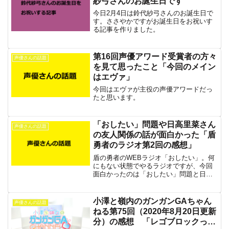
紗弓さんのお誕生日です
今日2月4日は鈴代紗弓さんのお誕生日で
す。ささやかですがお誕生日をお祝いす
る記事を作りました。
第16回声優アワード受賞者の方々
声優さんの話題
を見て思ったこと「今回のメイン
はエヴァ」
今回はエヴァが主役の声優アワードだっ
たと思います。
「おしたい」問題や日高里菜さん
声優さんの話題
の友人関係の話が面白かった「盾
勇者のラジオ第2回の感想」
盾の勇者のWEBラジオ「おしたい」。何
にもない状態でやるラジオですが、今回
面白かったのは「おしたい」問題と日高
里菜さんの友人問題。どちらも立ての勇
者とそんなに関係ない話ですが、是非そ
れだけでも聞く価値があると思います。
小澤と嶺内のガンガンGAちゃん
声優さんの話題
ねる第75回（2020年8月20日更新
分）の感想 「レゴブロックって